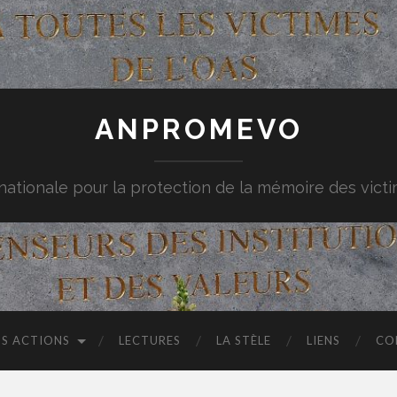
ANPROMEVO
nationale pour la protection de la mémoire des vict
S ACTIONS
LECTURES
LA STÈLE
LIENS
CO