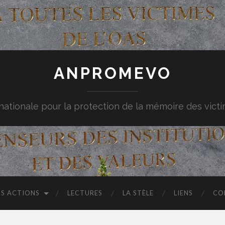
ANPROMEVO
nationale pour la protection de la mémoire des vict
S ACTIONS
LECTURES
LA STÈLE
LIENS
CO